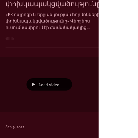
երջանկության հորմոնների
փոխկապակցվածությունը
«PR դպրոցի և երջանկության հորմոնների
փոխկապակցվածությունը» Վերջերս
ուսումնասիրում էի ժամանակակից
մարդու կյանքում հոգեկան և ֆիզիկական...
Load video