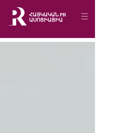
ՀԱՅԿԱԿԱՆ PR
ԱՍՈՑԻԱՑԻԱ