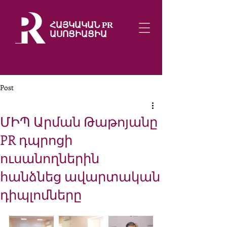
ՀԱՅԿԱԿԱՆ PR
ԱՍՈՑԻԱՑԻԱ
Post
ՄԻՊ Արման Թաթոյանը
PR դպրոցի
ուսանողներին
հանձնեց ավարտական
դիպլոմները