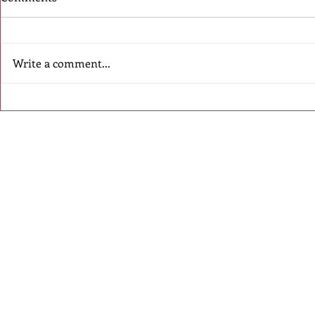
Write a comment...
Մեկնարկել է Eventiada
Eventiada A
Awards 2026
միջազգայ
մրցանակաբաշխության
մրցանակա
հայտերի ընդունումը
հայտեր
է ընդունո
Հայկական Փի Ար ասոցիացիան Հայա
գործող հանրային կապերի և հաղորդա
առաջատար կազմակերպություն է, որը 
2006 թվականին։