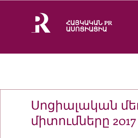
ՀԱՅԿԱԿԱՆ PR
ԱՍՈՑԻԱՑԻԱ
Սոցիալական մեդ
միտումները 201