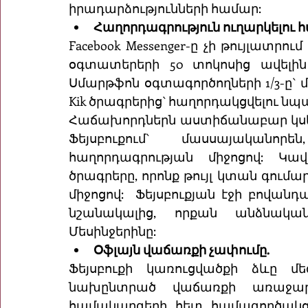
իրադարձությունների համար: 
Հաղորդագրություն ուղարկելու
Facebook Messenger-ը չի թույլատրու
օգտատերերի 50 տոկոսից ավելին 
Սմարթֆոն օգտագործողների 1/3-ը` մ
Kik ծրագրերից` հաղորդակցվելու ն
Հաճախորդներն աստիճանաբար կսկսեն
Ֆեյսբուքում` մասսայականո
հաղորդագրության միջոցով: Կավ
ծրագրերը, որոնք թույլ կտան գում
միջոցով:  Ֆեյսբուքյան էջի բովանդ
նշանակալից, որքան անձնակա
Մեսինջերինը: 
Օֆլայն վաճառքի չափումը.
Ֆեյսբուքի կառուցվածքի ձևը մե
նախընտրած վաճառքի առաջարկ
համակարգերի հետ համագործակցութ