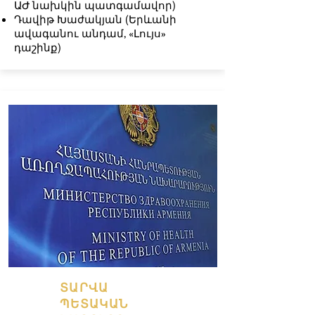
ԱԺ նախկին պատգամավոր)
Դավիթ Խաժակյան (Երևանի
ավագանու անդամ, «Լույս»
դաշինք)
ՏԱՐՎԱ
ՊԵՏԱԿԱՆ