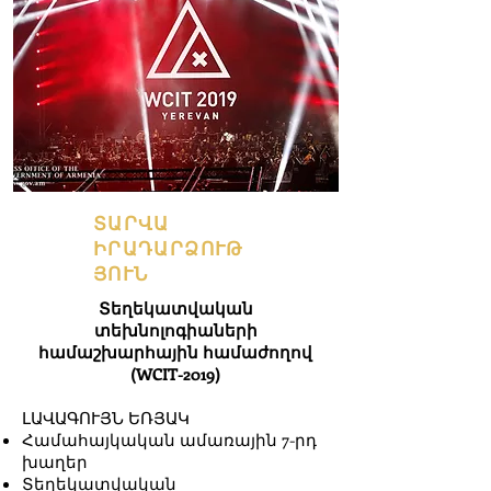
ՏԱՐՎԱ
ԻՐԱԴԱՐՁՈՒԹ
ՅՈՒՆ
Տեղեկատվական
տեխնոլոգիաների
համաշխարհային համաժողով
(WCIT-2019)
ԼԱՎԱԳՈՒՅՆ ԵՌՅԱԿ
Համահայկական ամառային 7-րդ
խաղեր
Տեղեկատվական