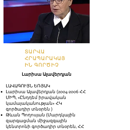
ՏԱՐՎԱ
ՀՐԱՊԱՐԱԿԱՅ
ԻՆ ԳՈՐԾԻՉ
Լարիսա Ալավերդյան
ԼԱՎԱԳՈՒՅՆ ԵՌՅԱԿ
Լարիսա Ալավերդյան
(2004-2006
ՀՀ
ՄԻՊ, «Ընդդեմ իրավական
կամայականության» ՀԿ
գործադիր տնօրեն )
Թևան Պողոսյան (Մարդկային
զարգացման միջազգային
կենտրոնի գործադիր տնօրեն, ՀՀ