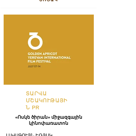
ՏԱՐՎԱ
ՄՇԱԿՈՒԹԱՅԻ
Ն PR
«Ոսկե ծիրան» միջազգային
կինոփառատոն
ԼԱՎԱԳՈՒՅՆ ԵՌՅԱԿ​