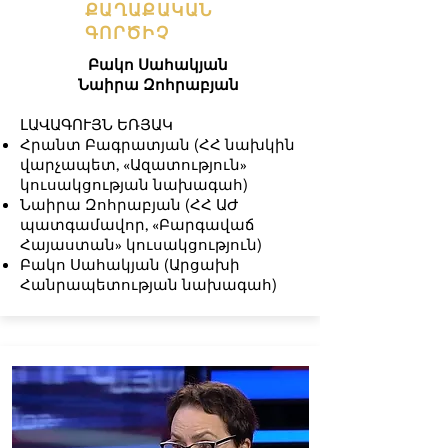
ՔԱՂԱՔԱԿԱՆ
ԳՈՐԾԻՉ
Բակո Սահակյան
Նաիրա Զոհրաբյան
ԼԱՎԱԳՈՒՅՆ ԵՌՅԱԿ
Հրանտ Բագրատյան (ՀՀ նախկին
վարչապետ, «Ազատություն»
կուսակցության նախագահ)
Նաիրա Զոհրաբյան (ՀՀ ԱԺ
պատգամավոր, «Բարգավաճ
Հայաստան» կուսակցություն)
Բակո Սահակյան (Արցախի
Հանրապետության նախագահ)