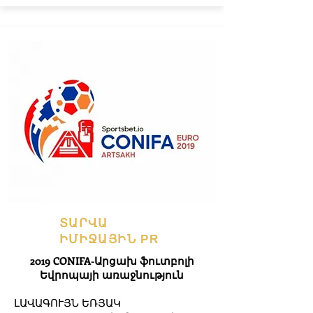
ՏԱՐՎԱ
ԻՄԻՋԱՅԻՆ PR
2019 CONIFA-Արցախ ֆուտբոլի
Եվրոպայի առաջնություն
ԼԱՎԱԳՈՒՅՆ ԵՌՅԱԿ