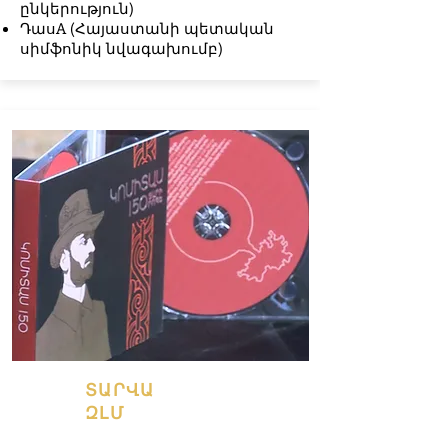
ընկերություն)
ԴասA (Հայաստանի պետական
սիմֆոնիկ նվագախումբ)
ՏԱՐՎԱ
ԶԼՄ