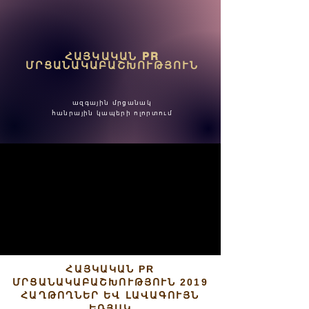
ՀԱՅԿԱԿԱՆ PR
ՄՐՑԱՆԱԿԱԲԱՇԽՈՒԹՅՈՒՆ
ազգային մրցանակ
հանրային կապերի ոլորտում
ՀԱՅԿԱԿԱՆ PR
ՄՐՑԱՆԱԿԱԲԱՇԽՈՒԹՅՈՒՆ 2019
ՀԱՂԹՈՂՆԵՐ ԵՎ ԼԱՎԱԳՈՒՅՆ
ԵՌՅԱԿ