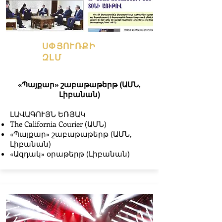
ՍՓՅՈՒՌՔԻ
ԶԼՄ
«Պայքար» շաբաթաթերթ (ԱՄՆ,
Լիբանան)
ԼԱՎԱԳՈՒՅՆ ԵՌՅԱԿ
The California Courier (ԱՄՆ)
«Պայքար» շաբաթաթերթ (ԱՄՆ,
Լիբանան)
«Ազդակ» օրաթերթ (Լիբանան)