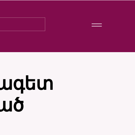
րագետ
ած