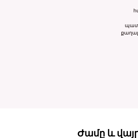
հ
պատ
քաղաք
Ժամը և վայ