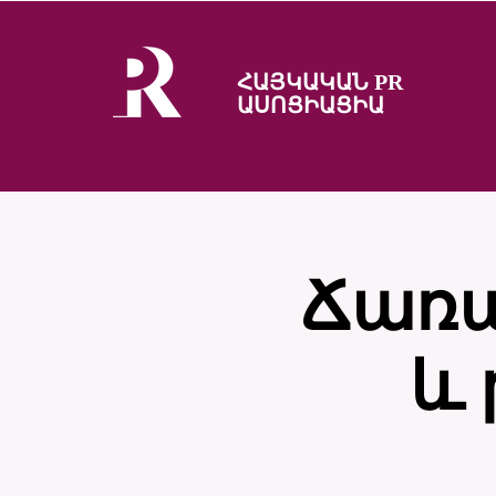
ՀԱՅԿԱԿԱՆ PR
ԱՍՈՑԻԱՑԻԱ
Ճառա
և