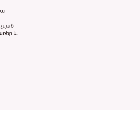
իա
չված
առեր և