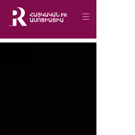
ՀԱՅԿԱԿԱՆ PR
ԱՍՈՑԻԱՑԻԱ