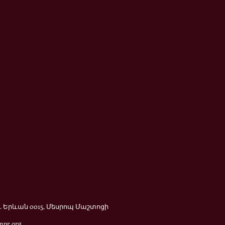
 Երևան 0015, Մեսրոպ Մաշտոցի
mpr.org