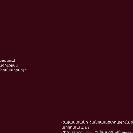
ստանում
կցության
հիմնադրվել է
Հայաստանի Հանրապետություն, ք.
պողոտա 4, 1/1
Հեռ.՝ 37410588768 Էլ. հասցե՝
office@ar