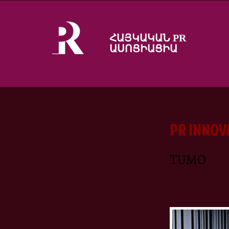
ՀԱՅԿԱԿԱՆ PR
ԱՍՈՑԻԱՑԻԱ
PR INNOV
TUMO