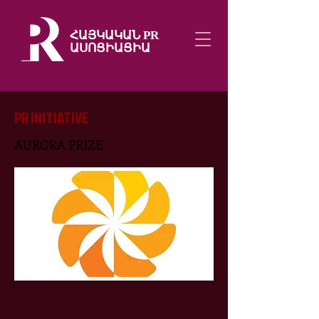
ՀԱՅԿԱԿԱՆ PR
ԱՍՈՑԻԱՑԻԱ
PR INITIATIVE
AURORA PRIZE