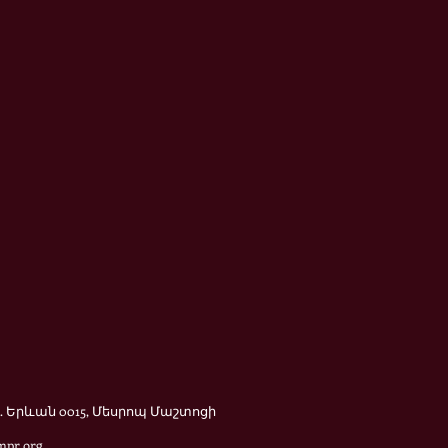
 Երևան 0015, Մեսրոպ Մաշտոցի
mpr.org