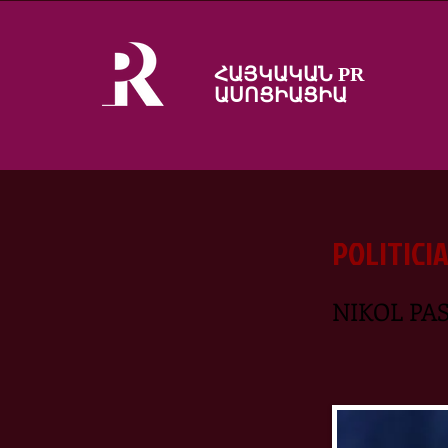
ՀԱՅԿԱԿԱՆ PR
ԱՍՈՑԻԱՑԻԱ
POLITICI
NIKOL PAS