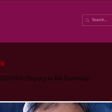
AN
HINYAN (Deputy at RA Assembly)