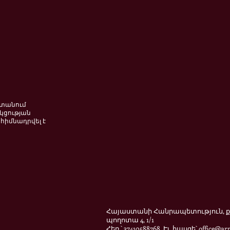
ստանում
կցության
հիմնադրվել է
Հայաստանի Հանրապետություն, ք.
պողոտա 4, 1/1
Հեռ.՝ 37410588768 Էլ. հասցե՝
office@ar