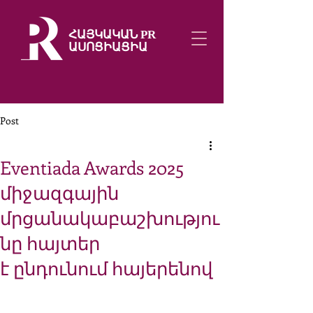
ՀԱՅԿԱԿԱՆ PR
ԱՍՈՑԻԱՑԻԱ
Post
Eventiada Awards 2025
միջազգային
մրցանակաբաշխությու
նը հայտեր
է ընդունում հայերենով