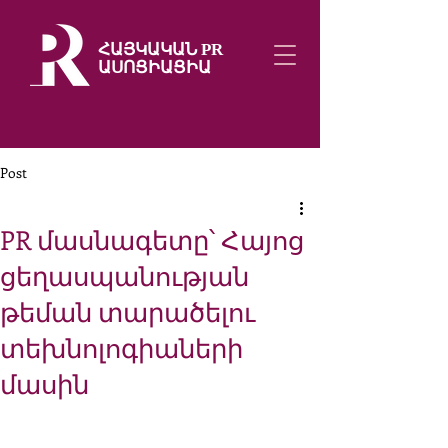
ՀԱՅԿԱԿԱՆ PR
ԱՍՈՑԻԱՑԻԱ
Post
PR մասնագետը՝ Հայոց
ցեղասպանության
թեման տարածելու
տեխնոլոգիաների
մասին