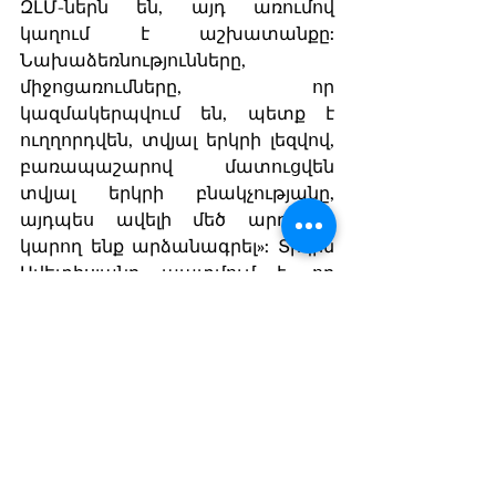
ԶԼՄ-ներն են, այդ առումով 
կաղում է աշխատանքը: 
Նախաձեռնությունները, 
միջոցառումները, որ 
կազմակերպվում են, պետք է 
ուղղորդվեն, տվյալ երկրի լեզվով, 
բառապաշարով մատուցվեն 
տվյալ երկրի բնակչությանը, 
այդպես ավելի մեծ արդյունք 
կարող ենք արձանագրել»: Տիկին 
Ավետիսյանը պատմում է, որ 
վերջերս Բուդապեշտում մի 
ծրագիր են իրականացրել՝ Հայոց 
ցեղասպանության թեմայով 
ֆլեշմոբ, որին 32 տարբեր 
երկրների ներկայացուցիչներ էին 
միացել. «Մենք ուզում էինք գործող 
լրատվամիջոցի հետ 
համագործակցել, հայկական 