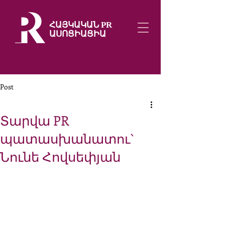
ՀԱՅԿԱԿԱՆ PR
ԱՍՈՑԻԱՑԻԱ
Post
Տարվա PR
պատասխանատու`
Նունե Հովսեփյան