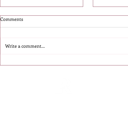
Comments
Write a comment...
Մեկնարկել է Eventiada
Eventiada A
Awards 2026
միջազգայ
մրցանակաբաշխության
մրցանակա
հայտերի ընդունումը
հայտեր
է ընդունո