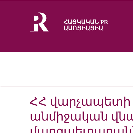
ՀԱՅԿԱԿԱՆ PR
ԱՍՈՑԻԱՑԻԱ
ՀՀ վարչապետի 
անմիջական վնա
մարզպետարան